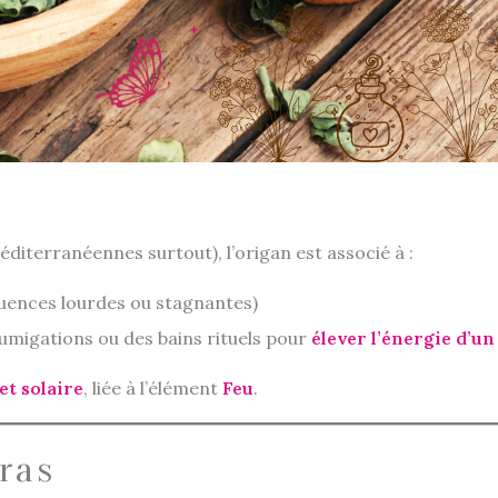
diterranéennes surtout), l’origan est associé à :
luences lourdes ou stagnantes)
 fumigations ou des bains rituels pour
élever l’énergie d’un
et solaire
, liée à l’élément
Feu
.
kras