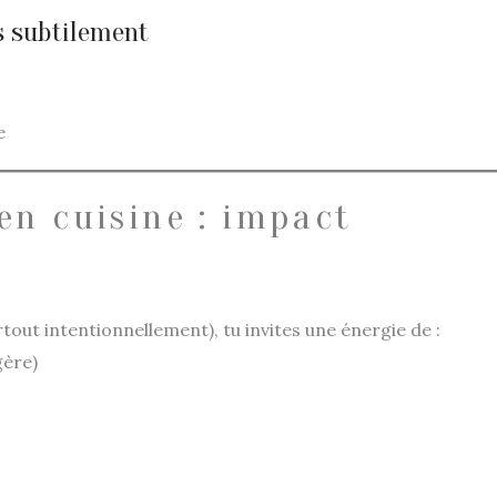
s subtilement
e
 en cuisine : impact
rtout intentionnellement), tu invites une énergie de :
gère)