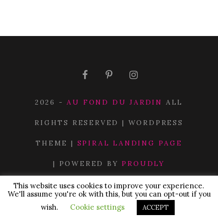
2026 -
AU FOND DU JARDIN
ALL
RIGHTS RESERVED | WORDPRESS
THEME |
SPIRAL LANDING PAGE
| POWERED BY
PROUDLY
POWERED BY WORDPRESS
This website uses cookies to improve your experience.
We'll assume you're ok with this, but you can opt-out if you
wish.
Cookie settings
ACCEPT