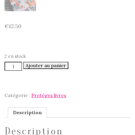
€
12.50
2 en stock
quantité
Ajouter au panier
de
Protège-
livre
skull,
réversible
en
Catégorie :
Protèges livres
coton
-
élastique
à
Description
paillettes
Description