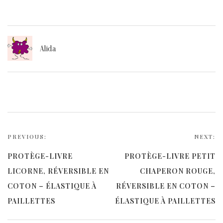
Alida
Navigation
de
PREVIOUS:
NEXT:
l’article
PROTÈGE-LIVRE
PROTÈGE-LIVRE PETIT
LICORNE, RÉVERSIBLE EN
CHAPERON ROUGE,
COTON – ÉLASTIQUE À
RÉVERSIBLE EN COTON –
PAILLETTES
ÉLASTIQUE À PAILLETTES